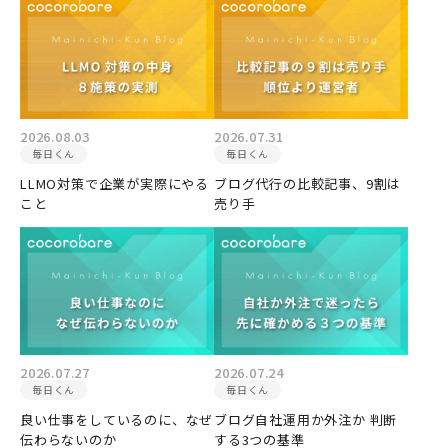
2026.08.03
2026.07.31
毎日くん
毎日くん
LLMO対策で企業が実際にやる
ブログ代行の比較記事、9割は
こと
売り手
2026.07.27
2026.07.24
毎日くん
毎日くん
良い仕事をしているのに、なぜ
ブログ自社運用か外注か 判断
伝わらないのか
する3つの基準