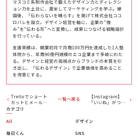
マスコミ系制作会社で鍛えたデザイン力とディレクシ
ョン力を土台に、渡米してマーケティングを学ぶ。帰
国後、「伝わらないを晴らす」を掲げて株式会社ココ
ロバレを設立。デザイン経営を軸に、企業の“強
み”を“伝わる形”へと変換し、成果につなげる戦略設計
を行っている。
支援実績は、開業初月で月商100万円を達成した1人整
体院から、年商90億円規模のエコ企業まで多岐にわた
る。デザインと経営の両視点からブランドの本質を引
き出し、「伝わるデザイン」で企業価値を高めること
を得意とする。
Trelloでショート
【Instagram】
一覧へ戻る
カットとメール埋
「いいね」がつく
没防止で最強の時
文章とは？！ -基
カテゴリ
短【チートシート
本の書き方とコ
つくりました】
ツ-
All
デザイン
毎日くん
SNS