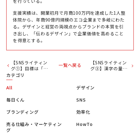
を行っている。
支援実績は、開業初月で月商100万円を達成した1人整
体院から、年商90億円規模のエコ企業まで多岐にわた
る。デザインと経営の両視点からブランドの本質を引
き出し、「伝わるデザイン」で企業価値を高めること
を得意とする。
【SNSライティン
【SNSライティン
一覧へ戻る
グ①】目標は「完
グ③】漢字の量３
読」。SNSライテ
割が「いいね」獲
カテゴリ
ィングの基本マイ
得にちょうどい
ンドセットとチェ
い！
All
デザイン
ックリスト
毎日くん
SNS
ブランディング
効率化
売る仕組み・マーケティン
HowTo
グ