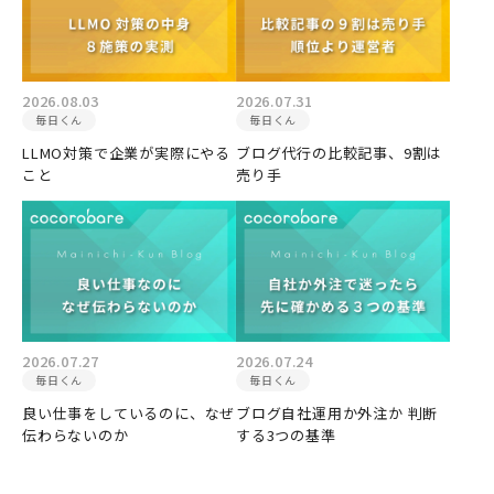
2026.08.03
2026.07.31
毎日くん
毎日くん
LLMO対策で企業が実際にやる
ブログ代行の比較記事、9割は
こと
売り手
2026.07.27
2026.07.24
毎日くん
毎日くん
良い仕事をしているのに、なぜ
ブログ自社運用か外注か 判断
伝わらないのか
する3つの基準