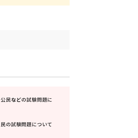
、公民
など
の試験問題に
公民の試験問題について