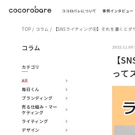
ココロバレについて
事例インタビュー
TOP
/
コラム
/
【SNSライティング④】それを書くと
コラム
2022.11.09
【S
カテゴリ
って
All
毎日くん
ブランディング
売る仕組み・マー
ケティング
ライティング
デザイン