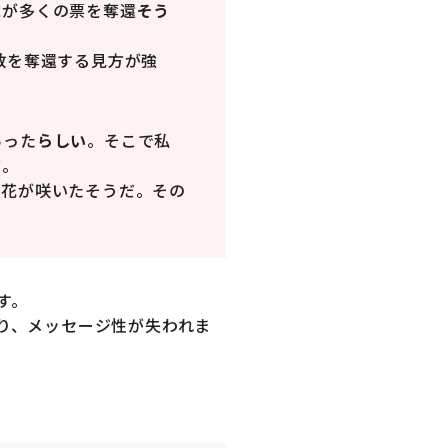
党が多くの票を奪還
そう
数を奪還する見方が強
あった
らしい
。そこで私
だ
。
に花が咲いたそうだ。その
す。
り、メッセージ性が失われま