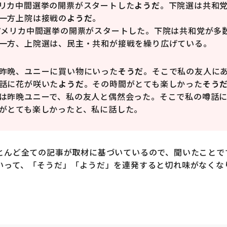
リカ中間選挙の開票がスタートした
ようだ
。下院選は共和
一方上院は接戦の
ようだ
。
アメリカ中間選挙の開票がスタートした。下院は共和党が多
一方、上院選は、民主・共和が接戦を繰り広げている。
昨晩、ユニーに買い物にいった
そうだ
。そこで私の友人に
話に花が咲いた
ようだ
。その時間がとても楽しかった
そう
は昨晩ユニーで、私の友人と偶然会った。そこで私の噂話
がとても楽しかったと、私に話した。
とんど全ての記事が取材に基づいているので、聞いたことで
いって、「そうだ」「ようだ」を連発すると切れ味がなくな