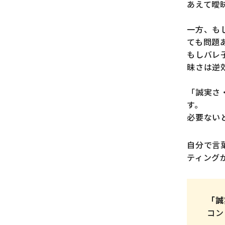
あえて曖
一方、も
ても問題
もしバレ
昧さは逆
「誠実さ
す。
必要ない
自分で言
ティング
「誠
コン