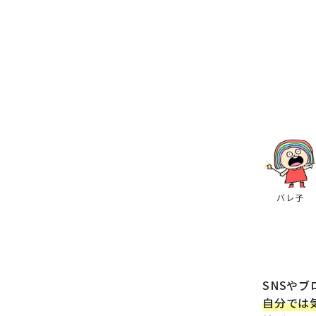
SNSや
自分では