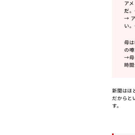
アメ
だ
。
→ 
い。
母は
の噂
→母
時間
新聞はほ
だからと
す。