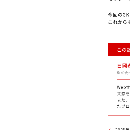
今回のG
これから
この
日岡
株式会
Web
共感を
また、
たプロ
202