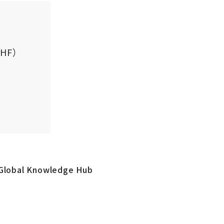
KHF）
走
 Knowledge Hub