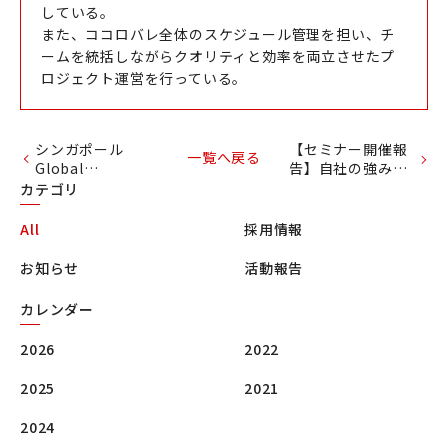
している。
また、ココロバレ全体のスケジュール管理を担い、チ
ームを統括しながらクオリティと効率を両立させたプ
ロジェクト運営を行っている。
シンガポール
【セミナー開催報
一覧へ戻る
Global
告】自社の強み
Knowledge Hub
「発信力アップ」
カテゴリ
Forumの参加に伴
セミナーを名古屋
走
商工会議所にて開
All
採用情報
催
お知らせ
活動報告
カレンダー
2026
2022
2025
2021
2024