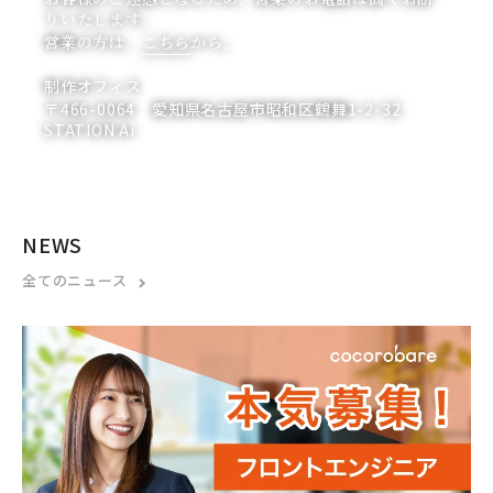
りいたします。
営業の方は、
こちら
から。
制作オフィス
〒466-0064 愛知県名古屋市昭和区鶴舞1-2-32
STATION Ai
NEWS
全てのニュース