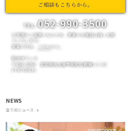
ご相談もこちらから。
052-990-3500
TEL:
お客様のご迷惑となるため、営業のお電話は固くお断
りいたします。
営業の方は、
こちら
から。
制作オフィス
〒466-0064 愛知県名古屋市昭和区鶴舞1-2-32
STATION Ai
NEWS
全てのニュース