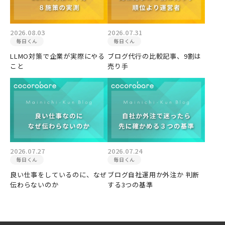
2026.08.03
2026.07.31
毎日くん
毎日くん
LLMO対策で企業が実際にやる
ブログ代行の比較記事、9割は
こと
売り手
2026.07.27
2026.07.24
毎日くん
毎日くん
良い仕事をしているのに、なぜ
ブログ自社運用か外注か 判断
伝わらないのか
する3つの基準