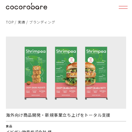
TOP
/
実績
/
ブランディング
海外向け商品開発・新規事業立ち上げをトータル支援
食品
イビデン物産株式会社 様