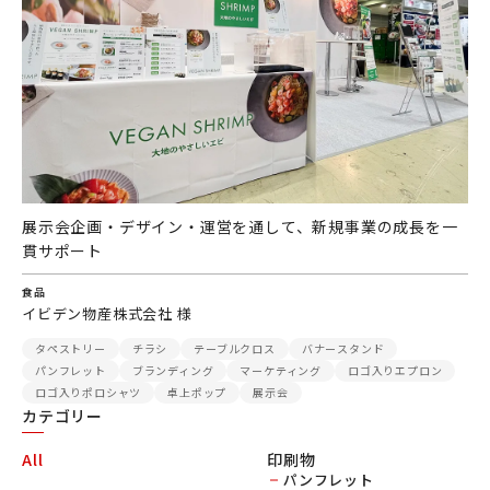
展示会企画・デザイン・運営を通して、新規事業の成長を一
貫サポート
食品
イビデン物産株式会社 様
タペストリー
チラシ
テーブルクロス
バナースタンド
パンフレット
ブランディング
マーケティング
ロゴ入りエプロン
ロゴ入りポロシャツ
卓上ポップ
展示会
カテゴリー
All
印刷物
パンフレット