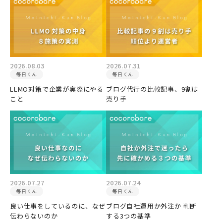
2026.08.03
2026.07.31
毎日くん
毎日くん
LLMO対策で企業が実際にやる
ブログ代行の比較記事、9割は
こと
売り手
2026.07.27
2026.07.24
毎日くん
毎日くん
良い仕事をしているのに、なぜ
ブログ自社運用か外注か 判断
伝わらないのか
する3つの基準