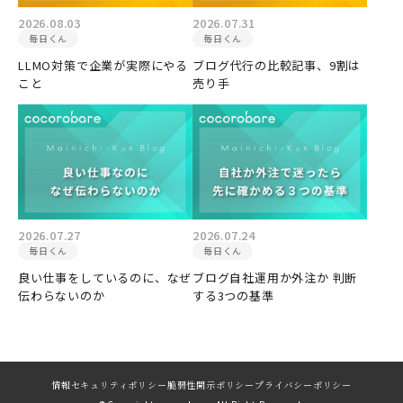
2026.08.03
2026.07.31
毎日くん
毎日くん
LLMO対策で企業が実際にやる
ブログ代行の比較記事、9割は
こと
売り手
2026.07.27
2026.07.24
毎日くん
毎日くん
良い仕事をしているのに、なぜ
ブログ自社運用か外注か 判断
伝わらないのか
する3つの基準
情報セキュリティポリシー
脆弱性開示ポリシー
プライバシーポリシー