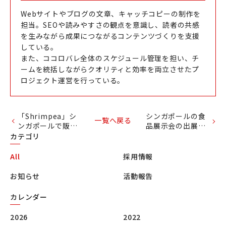
Webサイトやブログの文章、キャッチコピーの制作を
担当。SEOや読みやすさの観点を意識し、読者の共感
を生みながら成果につながるコンテンツづくりを支援
している。
また、ココロバレ全体のスケジュール管理を担い、チ
ームを統括しながらクオリティと効率を両立させたプ
ロジェクト運営を行っている。
「Shrimpea」シ
シンガポールの食
一覧へ戻る
ンガポールで販売
品展示会の出展を
開始－海外進出支
全面支援
カテゴリ
援
All
採用情報
お知らせ
活動報告
カレンダー
2026
2022