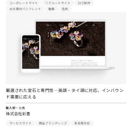
コーポレートサイト
リクルートサイト
ロゴ制作
会社案内パンフレット
動画
名刺
厳選された宝石と専門性―英語・タイ語に対応、インバウン
ド需要に応える
輸入卸・小売
株式会社彩豊
サービスサイト
商品ブランディング
多言語対応