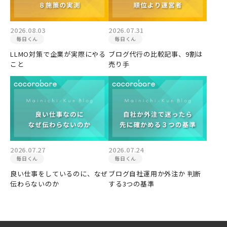
2026.08.03
2026.07.31
毎日くん
毎日くん
LLMO対策で企業が実際にやる
ブログ代行の比較記事、9割は
こと
売り手
2026.07.27
2026.07.24
毎日くん
毎日くん
良い仕事をしているのに、なぜ
ブログ自社運用か外注か 判断
伝わらないのか
する3つの基準