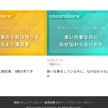
2026.07.27
毎日くん
比較記事、9割は売り手
良い仕事をしているのに、なぜ伝わらな
か
情報セキュリティポリシー
脆弱性開示ポリシー
プライバシーポリシー
©︎Copyright cocorobare. All Right Reserved.