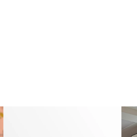
052
TEL:
お客様のご迷惑となる
営業の方は、
こちら
か
制作オフィス
〒466-0064 愛