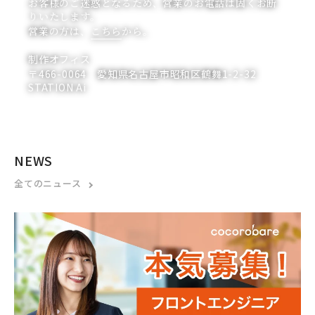
お客様のご迷惑となるため、営業のお電話は固くお断
りいたします。
営業の方は、
こちら
から。
制作オフィス
〒466-0064 愛知県名古屋市昭和区鶴舞1-2-32
STATION Ai
NEWS
全てのニュース