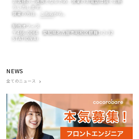
お客様のご迷惑となるため、営業のお電話は固くお断
りいたします。
営業の方は、
こちら
から。
制作オフィス
〒466-0064 愛知県名古屋市昭和区鶴舞1-2-32
STATION Ai
NEWS
全てのニュース